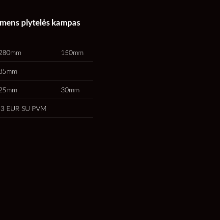
kmens plytelės kampas
280mm
150mm
85mm
25mm
30mm
3 EUR SU PVM