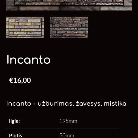
Incanto
€16,00
Incanto - užburimas, žavesys, mistika
Ilgis
:
195mm
Plotis
:
50mm